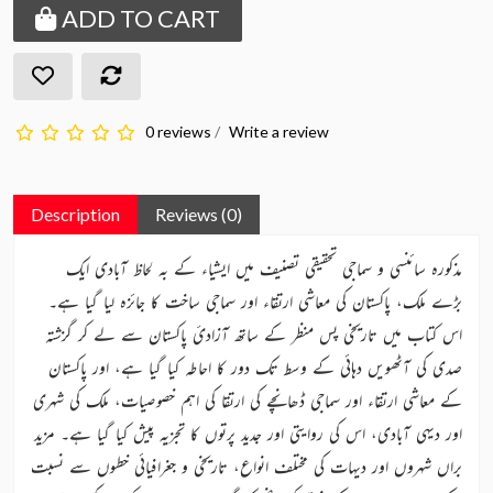
ADD TO CART
0 reviews
/
Write a review
Description
Reviews (0)
مذکورہ سائنسی و سماجی تحقیقی تصنیف میں ایشیاء کے بہ لحاظ آبادی ایک
بڑے ملک، پاکستان کی معاشی ارتقاء اور سماجی ساخت کا جائزہ لیا گیا ہے۔
اس کتاب میں تاریخی پس منظر کے ساتھ آزادیٔ پاکستان سے لے کر گزشتہ
صدی کی آٹھویں دہائی کے وسط تک دور کا احاطہ کیا گیا ہے، اور پاکستان
کے معاشی ارتقاء اور سماجی ڈھانچے کی ارتقا کی اہم خصوصیات، ملک کی شہری
اور دیہی آبادی، اس کی روایتی اور جدید پرتوں کا تجزیہ پیش کیا گیا ہے۔ مزید
براں شہروں اور دیہات کی مختلف انواع، تاریخی و جغرافیائی خطوں سے نسبت