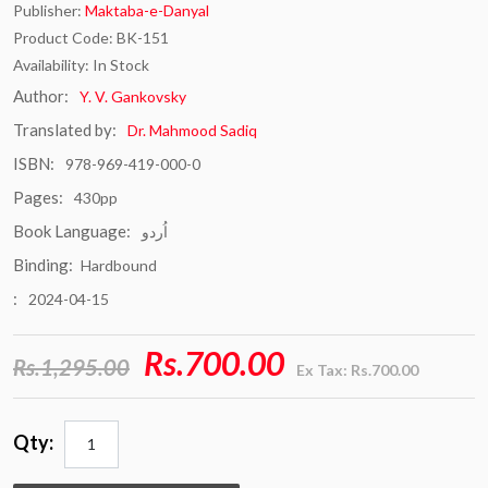
Publisher:
Maktaba-e-Danyal
Product Code: BK-151
Availability: In Stock
Author:
Y. V. Gankovsky
Translated by:
Dr. Mahmood Sadiq
ISBN:
978-969-419-000-0
Pages:
430pp
Book Language:
اُردو
Binding:
Hardbound
:
2024-04-15
Rs.700.00
Rs.1,295.00
Ex Tax: Rs.700.00
Qty: