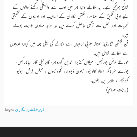
شائع ہوچکی ہے۔ یہ مکالمے دنیا بھر میں ادب سے وابستگی رکھنے والوں کے
لیے ادبی تخلیق کے عناصر، فکشن نگاری کے اسالیب اور ادیبوں کے تخلیقی
تجربات اور عمل سے آگہی حاصل کرنے میں حد درجہ معاون ثابت ہوئے
ہیں۔
فنِ فکشن نگاری: ممتاز مغربی ادیبوں سے مکالمے کی پہلی جلد میں گیارہ ادیبوں
سے مکالمے شامل ہیں:
خورخے لوئس بورخیس، میلان کنڈیرا، نَدین گوردیمَر، گابرئیل گار سیامارکیس،
جوزے سَرماگو، اِتالو کالوینو، سیمون دُبووار، کُلودسیمون ، میکس فِرش، ہولیو
کورتَزَار ، طاہر بن جَلّون۔
(زینت حسام)
,
فن ِفکشن نگاری
Tags: