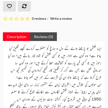
0 reviews
/
Write a review
Description
Reviews (0)
ایسا فکشن جو پڑھنے والے کے دل و دماغ کو مضطرب کردے کیسے تخلیق کیا
جاتا ہے؟ وہ کون سے اجزاء ہیں جو کسی فکشن کو شاہ کار بناتے ہیں؟ وہ کیا
رموز ہیں جو کسی فن پارے کو آفاقیت عطا کرتے ہیں؟ اور وہ کون سا
اندرونی عمل ہے جس سے گزر کر تخلیق کار تخیلی کرداروں کی تجسیم کچھ اس
طرح کرتا ہے کہ پڑھنے والا ان کی قربت کے سحر میں کھو جاتا ہے؟
ان سوالوں کی تلاش میں انگریزی زبان کے مشہورِ زمانہ سہ ماہی ادبی جریدے
‘دی پیرس ریویو’ نے ممتاز فکشن نگاروں سے مکالمے شائع کرنے کا سلسلہ
1950 کی دہائی میں شروع کیا۔ گزشتہ سات دہائیوں کے دوران اس
جریدے میں ان گنت ممتاز، اور اکثر نوبل انعام یافتہ ادیبوں کے ساتھ گفتگو