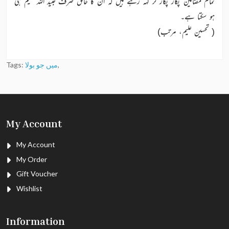
تمام مضامین پکار پکار کر کہہ رہے ہیں کہ ان کا خالق صرف عبید اللہ علیم ہی
ہو سکتا ہے۔
( تحسین علیم، مرتب)
,
میں جو بولا
Tags:
My Account
My Account
My Order
Gift Voucher
Wishlist
Information