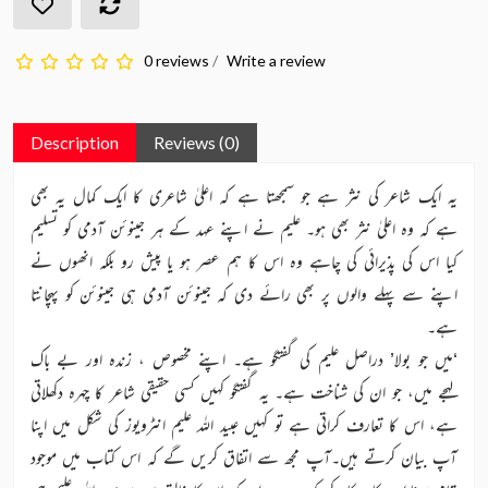
0 reviews
/
Write a review
Description
Reviews (0)
یہ ایک شاعر کی نثر ہے جو سمجھتا ہے کہ اعلیٰ شاعری کا ایک کمال یہ بھی
ہے کہ وہ اعلیٰ نثر بھی ہو۔ علیم نے اپنے عہد کے ہر جینوئن آدمی کو تسلیم
کیا اس کی پذیرائی کی چاہے وہ اس کا ہم عصر ہو یا پیش رو بلکہ انھوں نے
اپنے سے پہلے والوں پر بھی رائے دی کہ جینوئن آدمی ہی جینوئن کو پہچانتا
ہے۔
‘میں جو بولا’ دراصل علیم کی گفتگو ہے۔ اپنے مخصوص ، زندہ اور بے باک
لہجے میں، جو ان کی شناخت ہے۔ یہ گفتگو کہیں کسی حقیقی شاعر کا چہرہ دکھلاتی
ہے، اس کا تعارف کراتی ہے تو کہیں عبید اللہ علیم انٹرویوز کی شکل میں اپنا
آپ بیان کرتے ہیں۔آپ مجھ سے اتفاق کریں گے کہ اس کتاب میں موجود