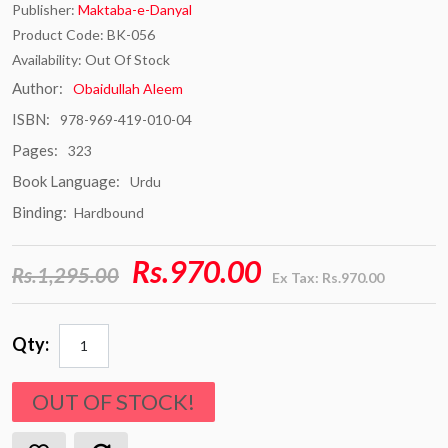
Publisher:
Maktaba-e-Danyal
Product Code: BK-056
Availability: Out Of Stock
Author:
Obaidullah Aleem
ISBN:
978-969-419-010-04
Pages:
323
Book Language:
Urdu
Binding:
Hardbound
Rs.970.00
Rs.1,295.00
Ex Tax: Rs.970.00
Qty:
OUT OF STOCK!