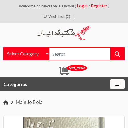
Login
Register
Welcome to Maktaba-e-Danyal (
/
)
Wish List (0)
text_items
Categories
Main Jo Bola