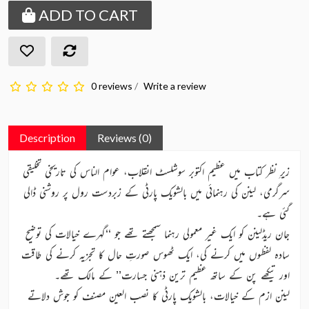
ADD TO CART
0 reviews
/
Write a review
Description
Reviews (0)
زیرِ نظر کتاب میں عظیم اکتوبر سوشلسٹ انقلاب، عوام الناس کی تاریخی تخلیقی
سرگرمی، لینن کی رہنمائی میں بالشویک پارٹی کے زبردست رول پر روشنی ڈالی
گئی ہے۔
جان ریڈلینن کو ایک غیر معمولی رہنما سمجھتے تھے جو ‘‘گہرے خیالات کی توضیح
سادہ لفظوں میں کرنے کی، ایک ٹھوس صورتِ حال کا تجزیہ کرنے کی طاقت
اور تیکھے پن کے ساتھ عظیم ترین ذہنی جسارت’’ کے مالک تھے۔
لینن ازم کے خیالات، بالشویک پارٹی کا نصب العین مصنف کو جوش دلاتے