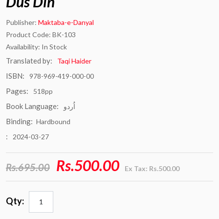
Dus Din
Publisher:
Maktaba-e-Danyal
Product Code: BK-103
Availability: In Stock
Translated by:
Taqi Haider
ISBN:
978-969-419-000-00
Pages:
518pp
Book Language:
اُردو
Binding:
Hardbound
:
2024-03-27
Rs.500.00
Rs.695.00
Ex Tax: Rs.500.00
Qty: