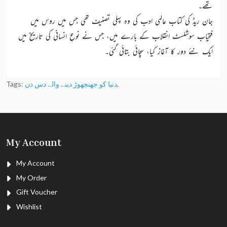
تھے۔
جان ریڈ کی کتاب عالمی ادب کی وہ پہلی تصنیف تھی جس میں روس میں
فتحیاب سوشلسٹ انقلاب کے بارے میں، جس نے نوعِ انسانی کی تاریخ میں
ایک نئے دور کا آغاز کیا، سچائی بتائی گئی۔
,
دنیا کو جھنجھوڑ دینے والے دس دن
Tags:
My Account
My Account
My Order
Gift Voucher
Wishlist