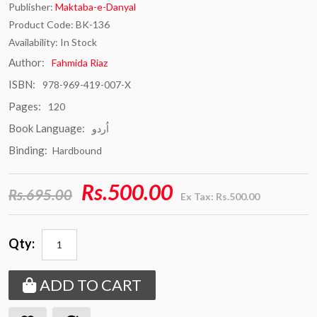
Publisher:
Maktaba-e-Danyal
Product Code: BK-136
Availability: In Stock
Author:
Fahmida Riaz
ISBN:
978-969-419-007-X
Pages:
120
Book Language:
اُردو
Binding:
Hardbound
Rs.500.00
Rs.695.00
Ex Tax: Rs.500.00
Qty:
ADD TO CART