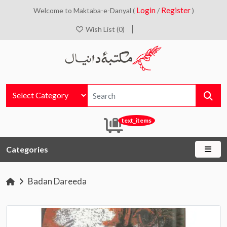
Login
Register
Welcome to Maktaba-e-Danyal (
/
)
Wish List (0)
text_items
Categories
Badan Dareeda