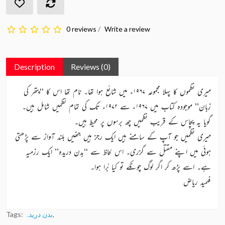
0 reviews
/
Write a review
Description
Reviews (0)
میری نظموں کا پہلا مجموعہ ۱۹۶۷ء میں شائع ہوا تھا۔ نام تھا اس کا ‘‘پتھر کی
زبان’’ موجودہ کتاب میں ۱۹۶۷ء سے ۱۹۷۲ء تک کی تمام نظمیں شامل ہیں۔
گویا یہ پچاس کے قریب نظمیں چھ برسوں پر محیط ہیں۔
میری نظمیں جو آپ کے سامنے ہیں ایک رجز ہیں جنھیں بلند آواز سے پڑھتی
ہوئی میں اپنے مقتل سے گزری۔ اس لحاظ سے ‘‘بدن دریدہ’’ ایک رزمیہ
ہے۔ اسے پڑھ کر اگر لوگ چونکے تو کیا بُرا ہوا۔
فہمید ریاض
Tags:
بدن دریدہ
,