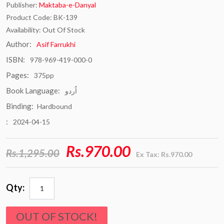
Publisher:
Maktaba-e-Danyal
Product Code: BK-139
Availability: Out Of Stock
Author:
Asif Farrukhi
ISBN:
978-969-419-000-0
Pages:
375pp
Book Language:
اُردو
Binding:
Hardbound
:
2024-04-15
Rs.970.00
Rs.1,295.00
Ex Tax: Rs.970.00
Qty:
OUT OF STOCK!