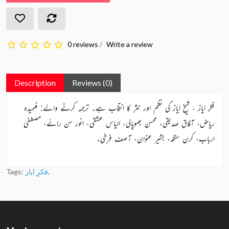
0 reviews
/
Write a review
Description
Reviews (0)
فکرِ ایاز ، شیخ ایاز کی نظم اور نثر کا انتخاب ہے۔ ترجمہ کرنے والے: فہمیدہ
ریاض، آفاق صدیقی، محسن بھوپالی، الیاس عشقی، انور سن رائے، مصطفیٰ
ارباب، کرن سنگھ، بشیر عنوان، آصف فرخی۔
Tags:
فکرِ ایاز
,