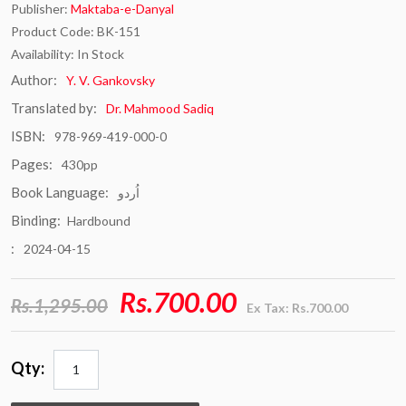
Publisher:
Maktaba-e-Danyal
Product Code: BK-151
Availability: In Stock
Author:
Y. V. Gankovsky
Translated by:
Dr. Mahmood Sadiq
ISBN:
978-969-419-000-0
Pages:
430pp
Book Language:
اُردو
Binding:
Hardbound
:
2024-04-15
Rs.700.00
Rs.1,295.00
Ex Tax: Rs.700.00
Qty: