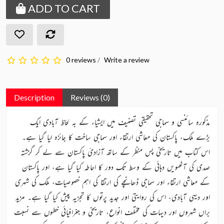
ADD TO CART
0 reviews
/
Write a review
Description
Reviews (0)
مذکورہ سائنسی و سماجی تحقیقی تصنیف میں ایشیاء کے بہ لحاظ آبادی ایک
بڑے ملک، پاکستان کی معاشی ارتقاء اور سماجی ساخت کا جائزہ لیا گیا ہے۔
اس کتاب میں تاریخی پس منظر کے ساتھ آزادیٔ پاکستان سے لے کر گزشتہ
صدی کی آٹھویں دہائی کے وسط تک دور کا احاطہ کیا گیا ہے، اور پاکستان
کے معاشی ارتقاء اور سماجی ڈھانچے کی ارتقا کی اہم خصوصیات، ملک کی شہری
اور دیہی آبادی، اس کی روایتی اور جدید پرتوں کا تجزیہ پیش کیا گیا ہے۔ مزید
براں شہروں اور دیہات کی مختلف انواع، تاریخی و جغرافیائی خطوں سے نسبت