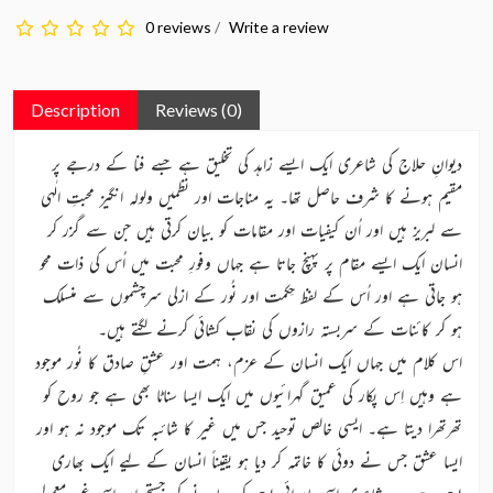
0 reviews
/
Write a review
Description
Reviews (0)
دیوانِ حلاج کی شاعری ایک ایسے زاہد کی تخلیق ہے جسے فنا کے درجے پر
مقیم ہونے کا شرف حاصل تھا۔ یہ مناجات اور نظمیں ولولہ انگیز محبتِ الٰہی
سے لبریز ہیں اور اُن کیفیات اور مقامات کو بیان کرتی ہیں جن سے گزر کر
انسان ایک ایسے مقام پر پہنچ جاتا ہے جہاں وفورِ محبت میں اُس کی ذات محو
ہو جاتی ہے اور اُس کے لفظ حِکمت اور نُور کے ازلی سرچشموں سے منسلک
ہو کر کائنات کے سربستہ رازوں کی نقاب کشائی کرنے لگتے ہیں۔
اس کلام میں جہاں ایک انسان کے عزم، ہمت اور عشقِ صادق کا نُور موجود
ہے وہیں اِس پکار کی عمیق گہرائیوں میں ایک ایسا سناٹا بھی ہے جو روح کو
تھرتھرا دیتا ہے۔ ایسی خالص توحید جس میں غیر کا شائبہ تک موجود نہ ہو اور
ایسا عشق جس نے دوئی کا خاتمہ کر دیا ہو یقیناً انسان کے لیے ایک بھاری