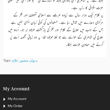
بوجھ ہے۔ یہ شاعری اسی ماورائی بوجھ کو سہارنے کی جستجو اور اسی غیر معمولی
عزت افزائی کا رزیہ ہے۔
یہ کلام ایک ہزار سال سے زیادہ عرصے سے اسلامی تصوّف اور فکر کے
مرکزی دھارے میں شامل رہا ہے۔ مسلمانوں کی کوئی زبان ایسی نہیں ہے
جس کے ادب میں حلاج کے کلام اور فکر کی بازگشت موجود نہ ہو۔ اُردو میں
حلاج کی شاعری کے حوالے سے جو خلا موجود تھا، یہ دو زبانی مجموعہ اُسے پُر
کرنے میں معاون ثابت ہوگا۔
,
دیوان منصور حلاج
Tags:
My Account
My Account
My Order