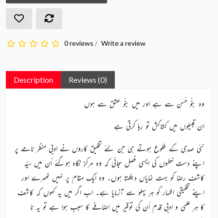
0 reviews
/
Write a review
Description
Reviews (0)
وہ بنُو حُسن سے ہے اور میں بنُو عشق سے ہوں
ان قبیلوں میں کشاکش تو رہا کرتی ہے
نئی صدی کے طلوع ہوتے ہی جن نئے تخلیق کاروں نے ادبی منظر نامے پر
اپنے دست خطوں کی ایسی فصل سجائی کہ وہ مرکزِ نگاہ ہوگئے اُن میں سیّد
کاشف رضا کو بہت نمایاں دیکھتا ہوں۔ وہ ایک مقام پر نہیں ٹھہرے اور
اپنے تخلیقی اظہار کو ہر پہلو سے آزمایا ہے۔ اب اگر میں یہ کہوں کہ کاشف
کا ہر علمی و ادبی قدم اُن کی توقیر میں اضافے کا سبب ہوا ہے تو یہ نا