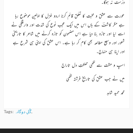
درُست نہ ہوگا۔
عورت سے عشق و محبّت کا تعلّق قائم کرنا اردو غزل کا اوّلین موضوع رہا
ہے مگر کاشفؔ کے ہاں اس میں ایک عجب نوع کی شدّت اور وارفتگی نے
اسے نیا اور تازہ بنا دیا ہے اس مضمون کو تازہ کرنے میں شاعر کا تاریخی
شعور اور وسیع مطالعہ بھی کام کر رہا ہے۔ اس عشق کی اپنی ہی شرع ہے
اور اپنا ہی منہاج۔
اسپِ و حشت سے لکھی مملکتِ دل تاراج
میں نے جب عشق کی تاریخِ فرشتہ لکّھی
محمد حمید شاہد
,
گُلِ دوگانہ
Tags: