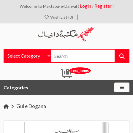
Login
Register
Welcome to Maktaba-e-Danyal (
/
)
Wish List (0)
text_items
Categories
Gul e Dogana