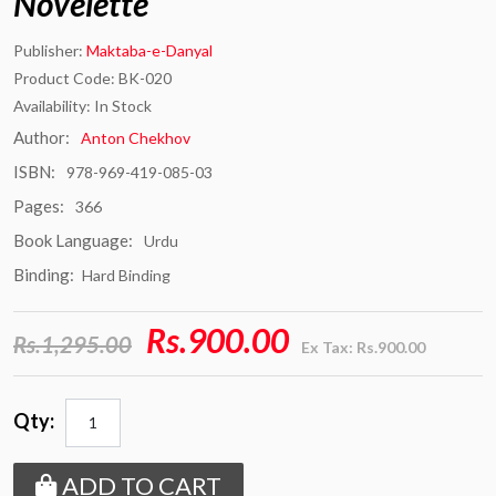
Novelette
Publisher:
Maktaba-e-Danyal
Product Code: BK-020
Availability: In Stock
Author:
Anton Chekhov
ISBN:
978-969-419-085-03
Pages:
366
Book Language:
Urdu
Binding:
Hard Binding
Rs.900.00
Rs.1,295.00
Ex Tax: Rs.900.00
Qty:
ADD TO CART