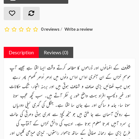
0 reviews
/
Write a review
Description
Reviews (0)
چیخوف کے افسانوں اور ڈراموں کا مطالعہ کرتے وقت ایسا لگتا ہے جیسے آپ
موسمِ خزاں کے ان آخری اداس اداس دنوں میں اِدھر اُدھر گھوم پھر رہے
ہوں جب فضائیں بڑی صاف و شفاف ہوتی ہیں اور برہنہ اشجار، تنگ مکانات
اور غیر دلچسپ افراد بہت واضح طور پر نظر آتے ہیں۔ سب کچھ عجب سونا
سونا سا، جامد و ساکن اور بے جان سا لگتا ہے۔ جنگل کی گہری نیلی دوریاں
بے رونق آسمان سے جا ملتی ہیں جو منجمد کیچڑ سے بھری ہوئی دھرتی کی حالت
پر سرد آہیں بھرتا معلوم ہوتا ہے۔ ادیب کی دانش خزاں کے آفتاب کی
طرح بڑی بے رحمانہ صفائی کے ساتھ ناہموار راستوں، ٹیڑی میڑھی گلیوں اور