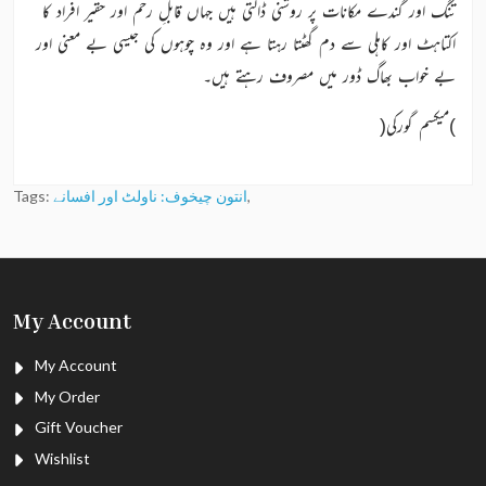
تنگ اور گندے مکانات پر روشنی ڈالتی ہیں جہاں قابلِ رحم اور حقیر افراد کا
اکتاہٹ اور کاہلی سے دم گھٹتا رہتا ہے اور وہ چوہوں کی جیسی بے معنی اور
بے خواب بھاگ ڈور میں مصروف رہتے ہیں۔
)میکسم گورکی(
,
انتون چیخوف: ناولٹ اور افسانے
Tags:
My Account
My Account
My Order
Gift Voucher
Wishlist