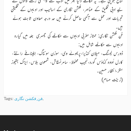
شائع ہوچکی ہے۔ یہ مکالمے دنیا بھر میں ادب سے وابستگی رکھنے والوں کے
لیے ادبی تخلیق کے عناصر، فکشن نگاری کے اسالیب اور ادیبوں کے تخلیقی
تجربات اور عمل سے آگہی حاصل کرنے میں حد درجہ معاون ثابت ہوئے
ہیں۔
فنِ فکشن نگاری: ممتاز مغربی ادیبوں سے مکالمے کی تیسری جلد میں گیارہ
ادیبوں سے مکالمے شامل ہیں:
ڈورِس لیسِنگ، میلان کنڈیرا،پِریمولَے وی، سوزن سونٹاگ، اِیلینافے رانتے،
کارل اُووہ کِناؤس گورد،نجیب محفوظ، سامرنسقّاش، شمعون بلاس، اِیزاک بِشیوز
سِنگر،انتظار حسین۔
(زینت حسام)
,
فن ِفکشن نگاری
Tags: