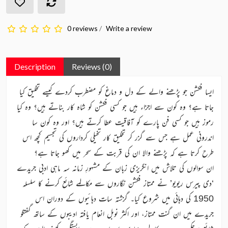
0 reviews
/
Write a review
Description
Reviews (0)
ایسا فکشن جو پڑھنے والے کے دل و دماغ کو مضطرب کردے کیسے تخلیق کیا
جاتا ہے؟ وہ کون سے اجزاء ہیں جو کسی فکشن کو شاہ کار بناتے ہیں؟ وہ کیا
رموز ہیں جو کسی فن پارے کو آفاقیت عطا کرتے ہیں؟ اور وہ کون سا
اندرونی عمل ہے جس سے گزر کر تخلیق کار تخیلی کرداروں کی تجسیم کچھ اس
طرح کرتا ہے کہ پڑھنے والا ان کی قربت کے سحر میں کھو جاتا ہے؟
ان سوالوں کی تلاش میں انگریزی زبان کے مشہورِ زمانہ سہ ماہی ادبی جریدے
‘دی پیرس ریویو’ نے ممتاز فکشن نگاروں سے مکالمے شائع کرنے کا سلسلہ
1950 کی دہائی میں شروع کیا۔ گزشتہ سات دہائیوں کے دوران اس
جریدے میں ان گنت ممتاز، اور اکثر نوبل انعام یافتہ ادیبوں کے ساتھ گفتگو